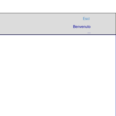
Esci
Benvenuto
...