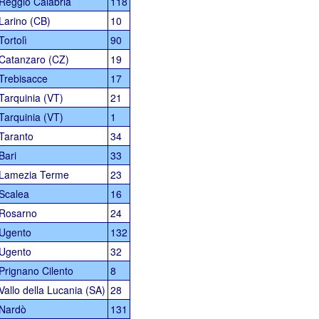
Reggio Calabria
118
Larino (CB)
10
Tortolì
90
Catanzaro (CZ)
19
Trebisacce
17
Tarquinia (VT)
21
Tarquinia (VT)
1
Taranto
34
Bari
33
Lamezia Terme
23
Scalea
16
Rosarno
24
Ugento
132
Ugento
32
Prignano Cilento
8
Vallo della Lucania (SA)
28
Nardò
131