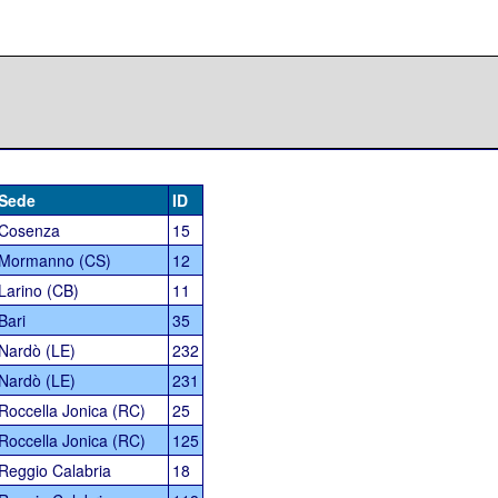
Sede
ID
Cosenza
15
Mormanno (CS)
12
Larino (CB)
11
Bari
35
Nardò (LE)
232
Nardò (LE)
231
Roccella Jonica (RC)
25
Roccella Jonica (RC)
125
Reggio Calabria
18